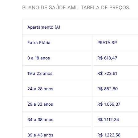
PLANO DE SAÚDE AMIL TABELA DE PREÇOS
Apartamento (A)
Faixa Etária
PRATA SP
0 a 18 anos
R$ 618,47
19 a 23 anos
R$ 723,61
24 a 28 anos
R$ 882,80
29 a 33 anos
R$ 1.059,37
34 a 38 anos
R$ 1.112,34
39 a 43 anos
R$ 1.223,58