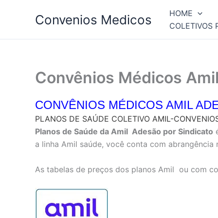
Ir
HOME
Convenios Medicos
para
COLETIVOS 
o
conteúdo
Convênios Médicos Ami
CONVÊNIOS MÉDICOS AMIL AD
PLANOS DE SAÚDE COLETIVO AMIL-CONVENIO
Planos de Saúde da Amil Adesão por Sindicato
é
a linha Amil saúde, você conta com abrangência 
As tabelas de preços dos planos Amil ou com copa