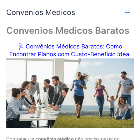
Ir
Convenios Medicos
para
o
conteúdo
Convenios Medicos Baratos
🩺 Convênios Médicos Baratos: Como
Encontrar Planos com Custo-Benefício Ideal
Contratar um
convênio médico
não precisa pesar no