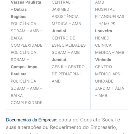
Várzea Paulista
CENTRAL –
AMB
– Outras
JARIMED
HOSPITAL
Regiões
ASSISTÊNCIA
PITANGUEIRAS
POLICLÍNICA
MÉDICA – AMB
– H/ M/ PS
SOBAM – AMB –
Jundiaí
Louveira
BAIXA
CENTRO DE
HEMED –
COMPLEXIDADE
ESPECIALIDADES
CLÍNICA
POLICLÍNICA
SOBAM – AMB
MÉDICA – AMB
SOBAM –
Jundiaí
Vinhedo
Campo Limpo
CES II – CENTRO
CENTRO
Paulista
DE PEDIATRIA –
MÉDICO APS –
POLICLÍNICA
AMB
UNIDADE
SOBAM – AMB –
JARDIM ITÁLIA
BAIXA
– AMB
COMPLEXIDADE
cópia do Contrato Social e
Documentos da Empresa:
suas alterações ou Requerimento do Empresário,