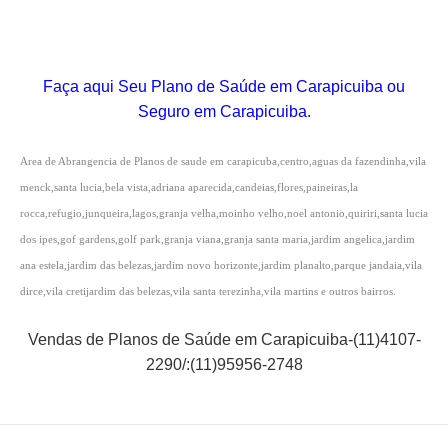
Faça aqui Seu Plano de Saúde em Carapicuiba ou
Seguro em Carapicuiba.
Area de Abrangencia de Planos de saude em carapicuba,centro,aguas da fazendinha,vila
menck,santa lucia,bela vista,adriana aparecida,candeias,flores,paineiras,la
rocca,refugio,junqueira,lagos,granja velha,moinho velho,noel antonio,quiriri,santa lucia
dos ipes,gof gardens,golf park,granja viana,granja santa maria,jardim angelica,jardim
ana estela,jardim das belezas,jardim novo horizonte,jardim planalto,parque jandaia,vila
dirce,vila cretijardim das belezas,vila santa terezinha,vila martins e outros bairros.
Vendas de Planos de Saúde em Carapicuiba-(11)4107-
2290/:(11)95956-2748