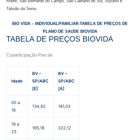
André
,
São Bernardo do Campo, São Caetano do Sul, Suzano e
Taboão da Serra.
BIO VIDA – INDIVIDUAL/FAMILIAR-TABELA DE PREÇOS DE
PLANO DE SAUDE BIOVIDA
TABELA DE PREÇOS BIOVIDA
Coparticipação Parcial
BV –
BV –
Idade
SP/ABC
SP/ABC
[E]
[A]
00 a
134,62
181,03
18
19 a
165,18
222,12
23