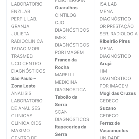
FISIOTERAPIA
LABORATORIO
ISA LAB
Guarulhos
ENZILAB
MENA
CINTILOG
PERFIL LAB.
DIAGNÓSTICO
CJO
GRANJA
QR PRESTAÇÃO
DIAGNÓSTICOS
JULIETA
SER. RADIOLOGIA
IMEX
RADIOCLINICA
Ribeirão Pires
DIAGNÓSTICOS
TADAO MORI
MENA
POR IMAGEM
TRASMED.
DIAGNÓSTICO
Franco da
UCD CENTRO
Arujá
Rocha
DIAGNÓSTICOS
HM
MARELLI
São Paulo –
DIAGNÓSTICO
MEDICINA
Zona Leste
POR IMAGEM
DIAGNÓSTICA
ANALISIS
Mogi das Cruzes
Taboão da
LABORATORIO
CEDECO
Serra
DE ANALISES
Suzano
SCAN
CLINICAS
CEDECO
DIAGNÓSTICOS
CLÍNICA CIDS
Ferraz de
Itapecerica da
MAXIMO
Vasconcelos
Serra
CENTRO DE
UNIDADE