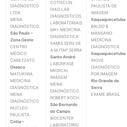
COTISCLIN
DIAGNOSTICO
PAULISTA DE
DIAG LAB
LTDA
IMAGEM
DIAGNOSTICOS
MENA
Itaquaquecetuba
LABORATORIAIS
DIAGNÓSTICO.
BALDO &
MK+ MEDICINA
São Paulo –
MANSANO
DIAGNÓSTICA
Zona Oeste
MEDICINA
SAMIS SERV DE
CENTRO
DIAGNÓSTICA
A M ITAP SERRA
MÉDICO
Itaquaquecetuba
Santo André
CAREZZATO
INOVE
LABORFASE
Osasco
DIAGNÓSTICO
MEDICAL
MATUKIWA
POR IMAGEM
IMAGEM
MEDICINA
Rio Grande da
MENA
DIAGNÓSTICA
Serra
DIAGNÓSTICO.
MENA
EXAME BRASIL
ROBERT KOCH
DIAGNÓSTICO
São Bernardo
NUCLEO
do Campo
PAULISTA
BIOCENTER
Cotia –
LABORATORIO