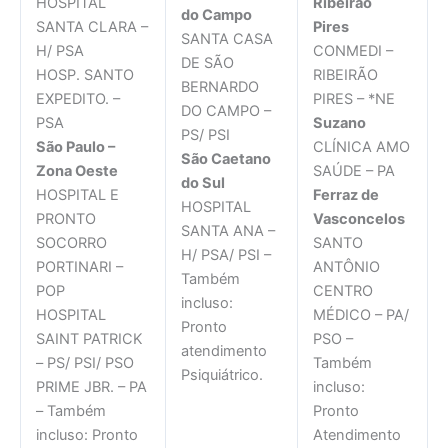
HOSPITAL
Ribeirão
do Campo
SANTA CLARA –
Pires
SANTA CASA
H/ PSA
CONMEDI –
DE SÃO
HOSP. SANTO
RIBEIRÃO
BERNARDO
EXPEDITO. –
PIRES – *NE
DO CAMPO –
PSA
Suzano
PS/ PSI
São Paulo –
CLÍNICA AMO
São Caetano
Zona Oeste
SAÚDE – PA
do Sul
HOSPITAL E
Ferraz de
HOSPITAL
PRONTO
Vasconcelos
SANTA ANA –
SOCORRO
SANTO
H/ PSA/ PSI –
PORTINARI –
ANTÔNIO
Também
POP
CENTRO
incluso:
HOSPITAL
MÉDICO – PA/
Pronto
SAINT PATRICK
PSO –
atendimento
– PS/ PSI/ PSO
Também
Psiquiátrico.
PRIME JBR. – PA
incluso:
– Também
Pronto
incluso: Pronto
Atendimento