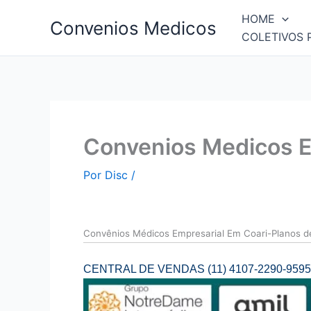
Ir
HOME
Convenios Medicos
para
COLETIVOS 
o
conteúdo
Convenios Medicos E
Por
Disc
/
Convên
ios Médicos Empresarial Em Coari-Planos 
CENTRAL DE VENDAS (11) 4107-2290-9595