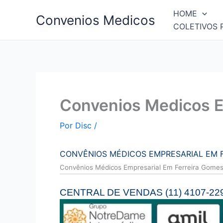
Ir
HOME
Convenios Medicos
para
COLETIVOS 
o
conteúdo
Convenios Medicos E
Por
Disc
/
CONVÊNIOS MÉDICOS EMPRESARIAL EM 
Convên
ios Médicos Empresarial Em Ferreira Gome
CENTRAL DE VENDAS (11) 4107-22