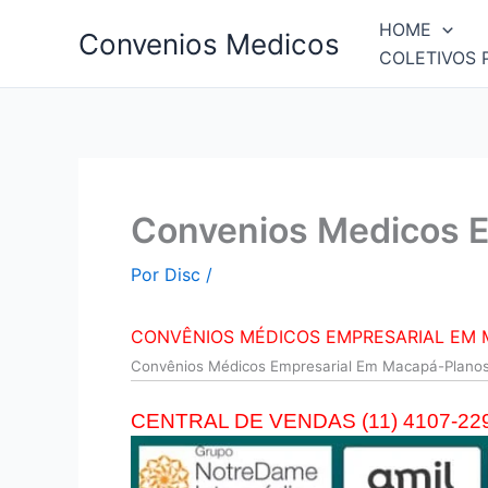
Ir
HOME
Convenios Medicos
para
COLETIVOS 
o
conteúdo
Convenios Medicos 
Por
Disc
/
CONVÊNIOS MÉDICOS EMPRESARIAL EM
Convên
ios Médicos Empresarial Em Macapá-Plano
CENTRAL DE VENDAS (11) 4107-22