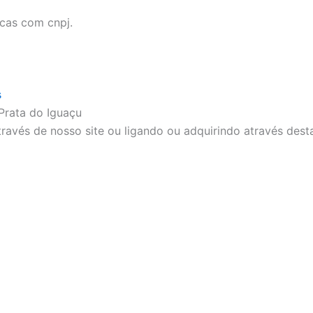
icas com cnpj.
s
rata do Iguaçu
ravés de nosso site ou ligando ou adquirindo através dest