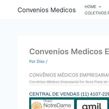
Ir
HOME
Convenios Medicos
para
COLETIVOS 
o
conteúdo
Convenios Medicos E
Por
Disc
/
CONVÊNIOS MÉDICOS EMPRESARIAL
Convên
ios Médicos Empresarial Em Nova Prata do
CENTRAL DE VENDAS (11) 4107-22