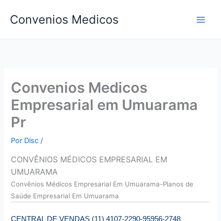
Ir
Convenios Medicos
para
o
conteúdo
Convenios Medicos
Empresarial em Umuarama
Pr
Por
Disc
/
CONVÊNIOS MÉDICOS EMPRESARIAL EM
UMUARAMA
Convên
ios Médicos Empresarial Em Umuarama-Planos de
Saúde Empresarial Em Umuarama
CENTRAL DE VENDAS (11) 4107-2290-95956-2748