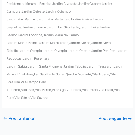
Residencial Morumbi,Ferreira,Jardim Alvorada,Jardim Caboré,Jardim
Camboré,Jardim Celeste,Jardim Colombo
Jardim das Palmas,Jardim das Vertentes,Jardim Eunice,Jardim
Jaqueline,Jardim Jussara,Jardim Lar São Paulo,Jardim Leila,Jardim
Leonor,Jardim Londrina,Jardim Maria do Carmo
Jardim Monte Kemel,Jardim Morro Verde,Jardim Nilson,Jardim Novo
Taboão,Jardim Olímpia,Jardim Olympia,Jardim Oriente,Jardim Peri Peri,Jardim
Rebouças,Jardim Rosemary
Jardim Sabiá,Jardim Santa Filomena,Jardim Taboão,Jardim Trussardi,Jardim
Vazani,L’Habitare,Lar São Paulo,Super Quadra Morumbi,Vila Albano,Vila
Brasilina,Vila Campo Belo
Vila Ford,Vila Inah,Vila Morse,Vila Olga,Vila Pires,Vila Prado,Vila Praia,Vila
Rute,Vila Sônia,Vila Suzana.
←
Post anterior
Post seguinte
→