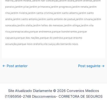
marina,Jardim milena,Jardim nair conceição,jardim ocara,jardim oriental,jardim
paraiso,jardim pilar,jardim primavera,jardim progresso,jardim renata,jardim
rina,jardim rivieira,jardim santa cristina,jardim santo alberto,jardim santo
andre,jardim santo antonio,jardim santo antonio de paduá,jardim silvana,jardim
sorocaba,jardim stella,jardim telles de menezes,jardim utinga,jardim vila
rica,paranapiacaba,parque andreense,parque bandeirantes,parque
capuava,parque das nações,parque do pedroso,parque erasmo
assunção,parque novo oratorio,vila suiça,são bernardo novo.
←
Post anterior
Post seguinte
→
Site Atualizado Diariamente © 2026 Convenios Medicos
(11)95956-2748 Discconvenios- CORRETORA DE SEGUROS