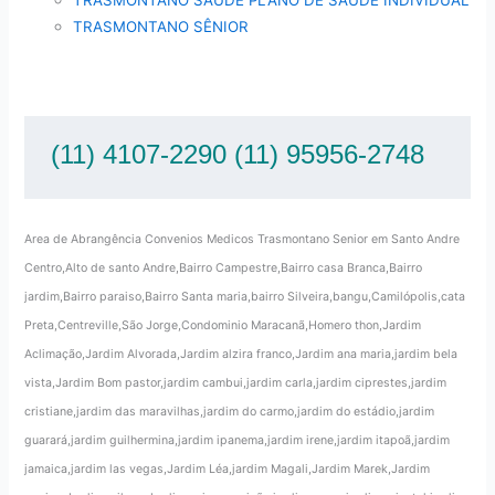
TRASMONTANO SÊNIOR
(11) 4107-2290 (11) 95956-2748
Area de Abrangência Convenios Medicos Trasmontano Senior em Santo Andre
Centro,Alto de santo Andre,Bairro Campestre,Bairro casa Branca,Bairro
jardim,Bairro paraiso,Bairro Santa maria,bairro Silveira,bangu,Camilópolis,cata
Preta,Centreville,São Jorge,Condominio Maracanã,Homero thon,Jardim
Aclimação,Jardim Alvorada,Jardim alzira franco,Jardim ana maria,jardim bela
vista,Jardim Bom pastor,jardim cambui,jardim carla,jardim ciprestes,jardim
cristiane,jardim das maravilhas,jardim do carmo,jardim do estádio,jardim
guarará,jardim guilhermina,jardim ipanema,jardim irene,jardim itapoã,jardim
jamaica,jardim las vegas,Jardim Léa,jardim Magali,Jardim Marek,Jardim