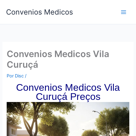
Ir
Convenios Medicos
para
o
conteúdo
Convenios Medicos Vila
Curuçá
Por
Disc
/
Convenios Medicos Vila
Curuçá Preços