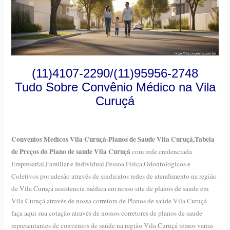
(11)4107-2290/(11)95956-2748
Tudo Sobre Convênio Médico na Vila
Curuçá
Convenios Medicos Vila Curuçá-Planos de Saude Vila Curuçá,Tabela
de Preços do Plano de saude Vila Curuçá
com rede credenciada
Empresarial,Familiar e Individual,Pessoa Fisica,Odontologicos e
Coletivos por adesão através de sindicatos redes de atendimento na região
de Vila Curuçá assistencia médica em nosso site de planos de saude em
Vila Curuçá através de nossa corretora de Planos de saúde Vila Curuçá
faça aqui sua cotação através de nossos corretores de planos de saude
representantes de convenios de saúde na região Vila Curuçá temos varias