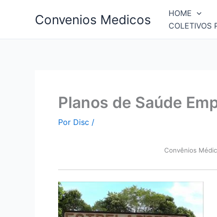
Ir
HOME
Convenios Medicos
para
COLETIVOS 
o
conteúdo
Planos de Saúde Empr
Por
Disc
/
Convên
ios Médic