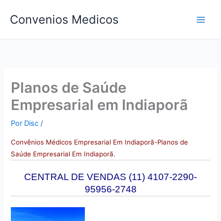
Ir
Convenios Medicos
para
o
conteúdo
Planos de Saúde
Empresarial em Indiaporã
Por
Disc
/
Convên
ios Médicos Empresarial Em Indiaporã-Planos de
Saúde Empresarial Em Indiaporã.
CENTRAL DE VENDAS (11) 4107-2290-
95956-2748