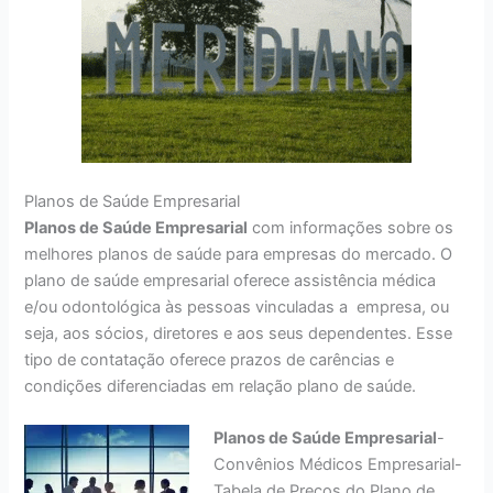
Planos de Saúde Empresarial
Planos de Saúde Empresarial
com informações sobre os
melhores planos de saúde para empresas do mercado. O
plano de saúde empresarial oferece assistência médica
e/ou odontológica às pessoas vinculadas a empresa, ou
seja, aos sócios, diretores e aos seus dependentes. Esse
tipo de contatação oferece prazos de carências e
condições diferenciadas em relação plano de saúde.
Planos de Saúde Empresarial
-
Convênios Médicos Empresarial-
Tabela de Preços do Plano de