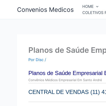
Ir
HOME
Convenios Medicos
para
COLETIVOS 
o
conteúdo
Planos de Saúde Emp
Por
Disc
/
Planos de Saúde Empresarial
Convên
ios Médicos Empresarial Em Santo André
CENTRAL DE VENDAS (11) 41