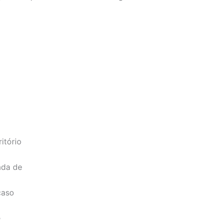
itório
ada de
caso
e