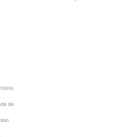
itório
ada de
caso
e