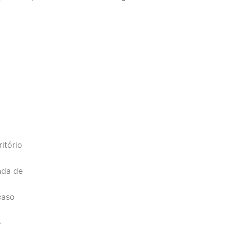
itório
ada de
caso
e