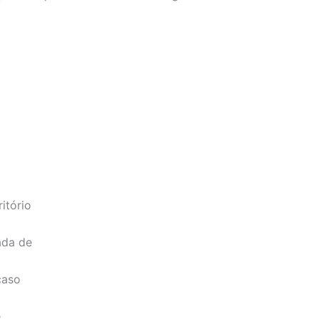
itório
ada de
caso
e