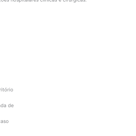
itório
ada de
caso