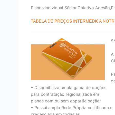
Planos:Individual Sênior,Coletivo Adesão,P
TABELA DE PREÇOS INTERMÉDICA NOT
S
A
C
P
de
• Disponibiliza ampla gama de opções
para contratação regionalizada em
planos com ou sem coparticipação;
• Possui ampla Rede Própria certificada e
credenciada em todas as