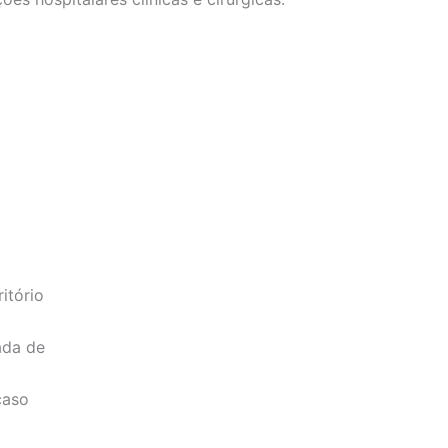
itório
ada de
caso