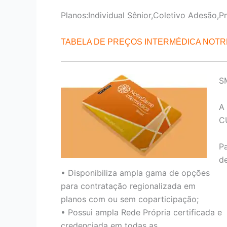
Planos:Individual Sênior,Coletivo Adesão,P
TABELA DE PREÇOS INTERMÉDICA NOT
S
A
C
P
de
• Disponibiliza ampla gama de opções
para contratação regionalizada em
planos com ou sem coparticipação;
• Possui ampla Rede Própria certificada e
credenciada em todas as