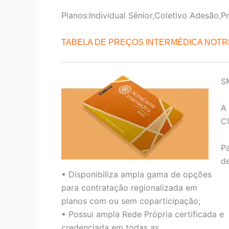
Planos:Individual Sênior,Coletivo Adesão,P
TABELA DE PREÇOS INTERMÉDICA NOT
S
A
C
P
de
• Disponibiliza ampla gama de opções
para contratação regionalizada em
planos com ou sem coparticipação;
• Possui ampla Rede Própria certificada e
credenciada em todas as