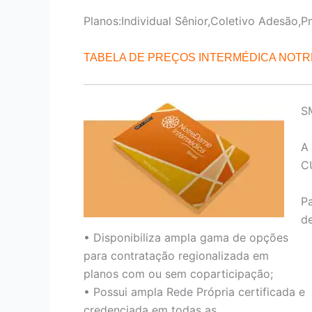
Planos:Individual Sênior,Coletivo Adesão,P
TABELA DE PREÇOS INTERMÉDICA NOT
S
A
C
P
de
• Disponibiliza ampla gama de opções
para contratação regionalizada em
planos com ou sem coparticipação;
• Possui ampla Rede Própria certificada e
credenciada em todas as