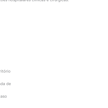
itório
ada de
caso