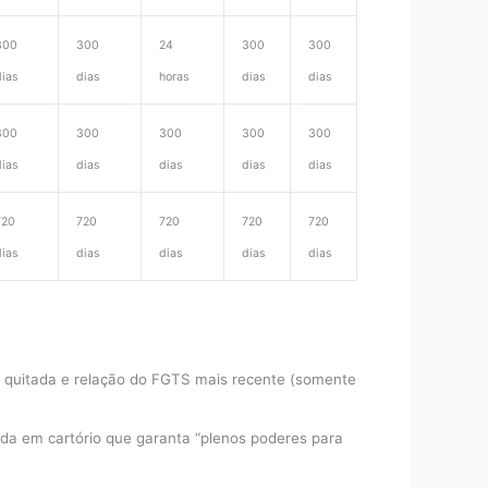
300
300
24
300
300
dias
dias
horas
dias
dias
300
300
300
300
300
dias
dias
dias
dias
dias
720
720
720
720
720
dias
dias
dias
dias
dias
a quitada e relação do FGTS mais recente (somente
da em cartório que garanta “plenos poderes para