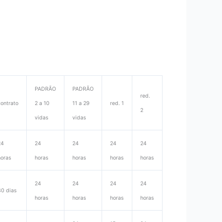
PADRÃO
PADRÃO
red.
contrato
2 a 10
11 a 29
red. 1
2
vidas
vidas
24
24
24
24
24
horas
horas
horas
horas
horas
24
24
24
24
30 dias
horas
horas
horas
horas