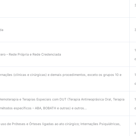
ada
 zero – Rede Própria e Rede Credenciada
ernações (clínicas e cirúrgicas) e demais procedimentos, exceto os grupos 10 e
e Hemoterapia e Terapias Especiais com DUT (Terapia Antineoplásica Oral, Terapia
m métodos específicos – ABA, BOBATH e outras) e outros…
uso de Próteses e Órteses ligadas ao ato cirúrgico; Internações Psiquiátricas,