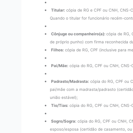
Titular:
cópia de RG e CPF ou CNH, CNS-Ca
Quando o titular for funcionário recém-contra
Cônjuge ou companheiro(a):
cópia de RG, 
de próprio punho) com firma reconhecida d
Filhos:
cópia de RG, CPF (inclusive para m
Pai/Mãe:
cópia do RG, CPF ou CNH, CNS-Ca
Padrasto/Madrasta:
cópia do RG, CPF ou C
pai/mãe com a madrasta/padrasto (certidão 
união estável);
Tio/Tias:
cópia do RG, CPF ou CNH, CNS-Ca
Sogro/Sogra:
cópia do RG, CPF ou CNH, CNS
esposo/esposa (certidão de casamento, ou d