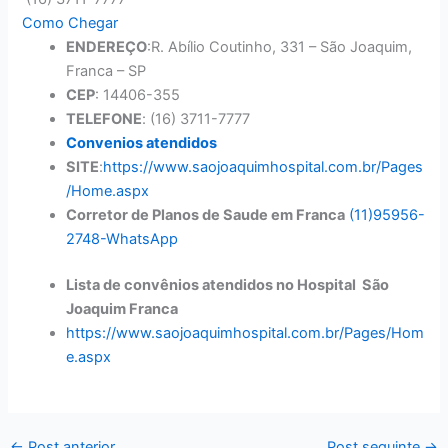
Como Chegar
ENDEREÇO
:R. Abílio Coutinho, 331 – São Joaquim,
Franca – SP
CEP
: 14406-355
TELEFONE
:
(16) 3711-7777
Convenios atendidos
SITE
:
https://www.saojoaquimhospital.com.br/Pages
/Home.aspx
Corretor de Planos de Saude em Franca
(11)95956-
2748-WhatsApp
Lista de convênios atendidos no Hospital São
Joaquim Franca
https://www.saojoaquimhospital.com.br/Pages/Hom
e.aspx
←
Post anterior
Post seguinte
→