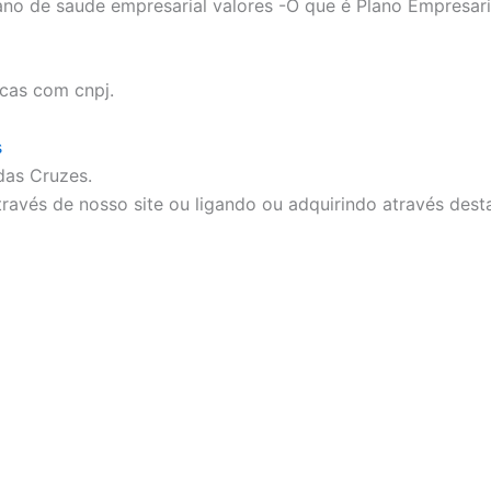
ano de saude empresarial valores -O que é Plano Empresar
icas com cnpj.
s
as Cruzes.
ravés de nosso site ou ligando ou adquirindo através dest