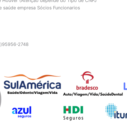
se Houver (Atenção depende do Tipo de CNPJ
e saúde empresa Sócios Funcionarios
11)95956-2748