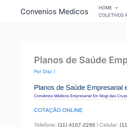
Ir
HOME
Convenios Medicos
para
COLETIVOS 
o
conteúdo
Planos de Saúde Emp
Por
Disc
/
Planos de Saúde Empresarial 
Convên
ios Médicos Empresarial Em Mogi das Cruz
COTAÇÃO ONLINE
Telefone:
(11) 4107-2290
| Celular:
(1