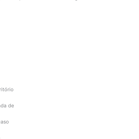
itório
ada de
caso
e