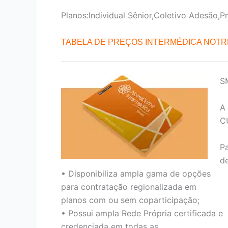
Planos:Individual Sênior,Coletivo Adesão,P
TABELA DE PREÇOS INTERMÉDICA NOT
S
A
C
P
de
• Disponibiliza ampla gama de opções
para contratação regionalizada em
planos com ou sem coparticipação;
• Possui ampla Rede Própria certificada e
credenciada em todas as