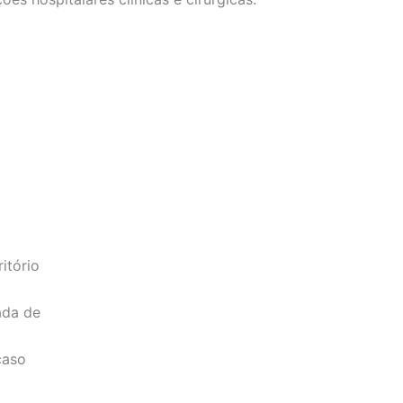
itório
ada de
caso