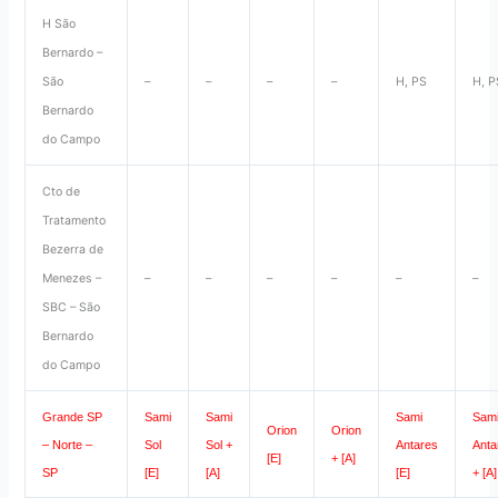
H São
Bernardo –
São
–
–
–
–
H, PS
H, P
Bernardo
do Campo
Cto de
Tratamento
Bezerra de
Menezes –
–
–
–
–
–
–
SBC – São
Bernardo
do Campo
Grande SP
Sami
Sami
Sami
Sam
Orion
Orion
– Norte –
Sol
Sol +
Antares
Anta
[E]
+ [A]
SP
[E]
[A]
[E]
+ [A]