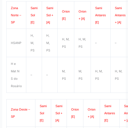
Zona
Sami
Sami
Sami
Sami
Orion
Orion
Norte –
Sol
Sol +
Antares
Antares
[E]
+ [A]
SP
[E]
[A]
[E]
+ [A]
H,
H,
H, M,
H, M,
HSANP
M,
M,
–
–
PS
PS
PS
PS
H e
Mat N
M,
M,
H, M,
H, M,
–
–
S do
PS
PS
PS
PS
Rosário
Sami
Sami
Sami
Sa
Zona Oeste –
Orion
Orion
Sol
Sol +
Antares
An
SP
[E]
+ [A]
[E]
[A]
[E]
+ [