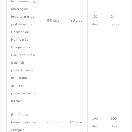
hemoderivados,
internações
hospitalares de
120
24
180 dias
180 dias
portadores de
dias
horas
Doenças de
Notificação
Compulsória
(inclusive AIDS)
e demais
procedimentos
não citados
acima e
previstos no Rol
da ANS
6. Parto a
300
300
termo, normal ou
300 dias
300 dias
dias
dias
cirúrgico