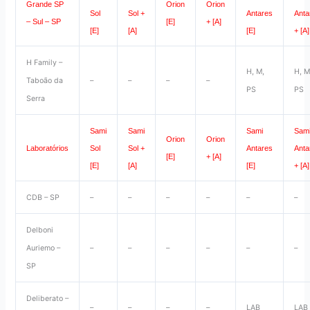
Grande SP
Orion
Orion
Sol
Sol +
Antares
Anta
– Sul – SP
[E]
+ [A]
[E]
[A]
[E]
+ [A]
H Family –
H, M,
H, M
Taboão da
–
–
–
–
PS
PS
Serra
Sami
Sami
Sami
Sam
Orion
Orion
Laboratórios
Sol
Sol +
Antares
Anta
[E]
+ [A]
[E]
[A]
[E]
+ [A]
CDB – SP
–
–
–
–
–
–
Delboni
Auriemo –
–
–
–
–
–
–
SP
Deliberato –
–
–
–
–
LAB
LAB