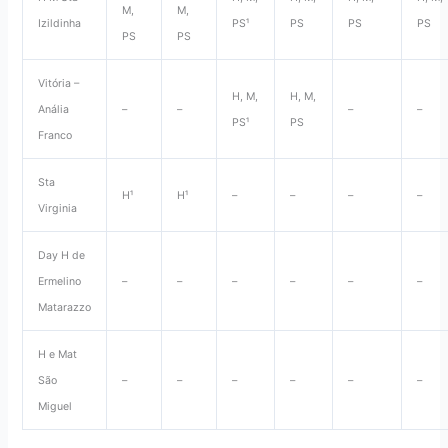
M,
M,
Izildinha
PS¹
PS
PS
PS
PS
PS
Vitória –
H, M,
H, M,
Anália
–
–
–
–
PS¹
PS
Franco
Sta
H¹
H¹
–
–
–
–
Virginia
Day H de
Ermelino
–
–
–
–
–
–
Matarazzo
H e Mat
São
–
–
–
–
–
–
Miguel