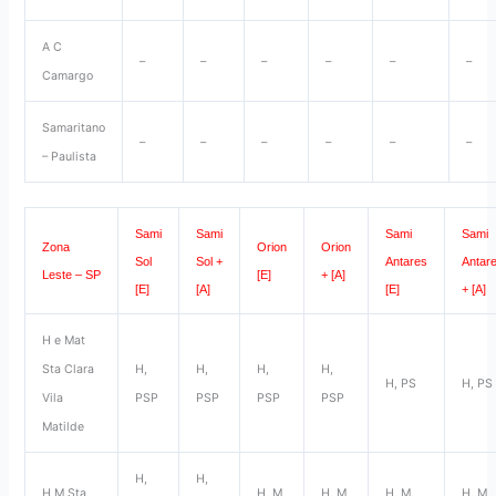
A C
–
–
–
–
–
–
Camargo
Samaritano
–
–
–
–
–
–
– Paulista
Sami
Sami
Sami
Sami
Zona
Orion
Orion
Sol
Sol +
Antares
Antar
Leste – SP
[E]
+ [A]
[E]
[A]
[E]
+ [A]
H e Mat
Sta Clara
H,
H,
H,
H,
H, PS
H, PS
Vila
PSP
PSP
PSP
PSP
Matilde
H,
H,
H M Sta
H, M,
H, M,
H, M,
H, M,