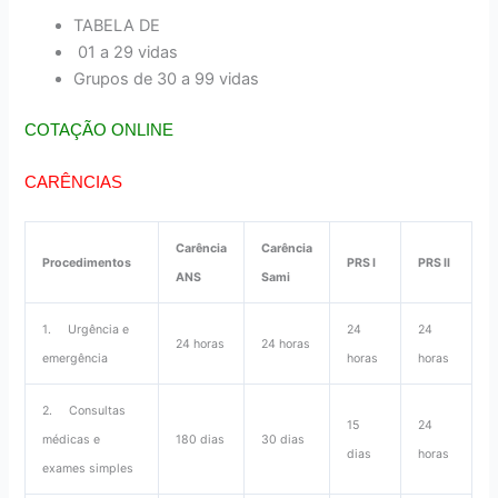
TABELA DE
01 a 29 vidas
Grupos de 30 a 99 vidas
COTAÇÃO ONLINE
CARÊNCIAS
Carência
Carência
Procedimentos
PRS I
PRS II
ANS
Sami
1. Urgência e
24
24
24 horas
24 horas
emergência
horas
horas
2. Consultas
15
24
médicas e
180 dias
30 dias
dias
horas
exames simples