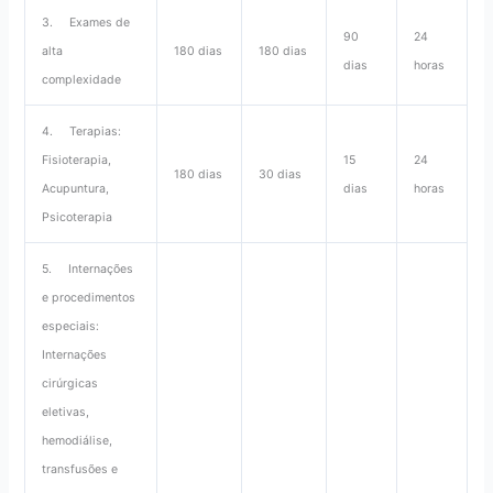
3. Exames de
90
24
alta
180 dias
180 dias
dias
horas
complexidade
4. Terapias:
Fisioterapia,
15
24
180 dias
30 dias
Acupuntura,
dias
horas
Psicoterapia
5. Internações
e procedimentos
especiais:
Internações
cirúrgicas
eletivas,
hemodiálise,
transfusões e