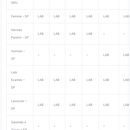
GRU
Femme – SP
LAB
LAB
LAB
LAB
LAB
LAB
Hermes
LAB
LAB
LAB
LAB
–
–
Pardini – SP
Hormon –
–
–
–
–
LAB
LAB
SP
Labi
Exames –
LAB
LAB
LAB
LAB
LAB
LAB
SP
Lavoisier –
LAB
LAB
LAB
LAB
LAB
LAB
SP
Salomão e
–
–
–
–
–
–
Zoppi – SP