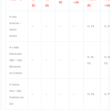
[E]
+ [A]
[E]
[A]
[E]
+ [A]
H das
Acácias –
–
–
–
–
H, PS
H, P
Santo
André
H e Mat
Notrecare
H, M,
H, M
ABC – São
–
–
–
–
PS
PS
Bernardo
do Campo
H Santa
Ana – São
–
–
–
–
H, PS
H, P
Caetano do
Sul