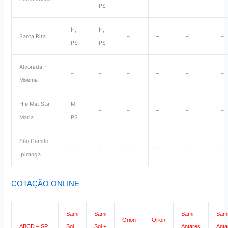
PS
H,
H,
Santa Rita
–
–
–
–
PS
PS
Alvorada –
–
–
–
–
–
–
Moema
H e Mat Sta
M,
–
–
–
–
–
Maria
PS
São Camilo
–
–
–
–
–
–
Ipiranga
COTAÇÃO ONLINE
Sami
Sami
Sami
Sam
Orion
Orion
ABCD – SP
Sol
Sol +
Antares
Anta