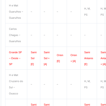
H e Mat
H, M,
H, M
Guarulhos –
–
–
–
–
PS
PS
Guarulhos
Carlos
Chagas –
–
–
–
–
–
–
Guarulhos
Grande SP
Sami
Sami
Sami
Sam
Orion
Orion
– Oeste –
Sol
Sol +
Antares
Anta
[E]
+ [A]
SP
[E]
[A]
[E]
+ [A]
H e Mat
Cruzeiro do
H, M,
H, M
–
–
–
–
Sul –
PS
PS
Osasco
Sami
Sami
Sami
Sam